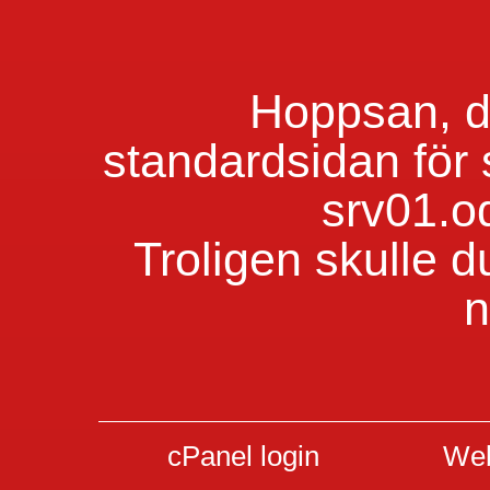
Hoppsan, du
standardsidan för
srv01.o
Troligen skulle d
n
cPanel login
Web